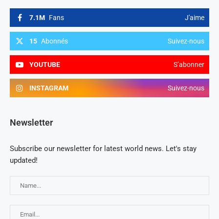
7.1M
Fans
J'aime
15
Abonnés
Suivez-nous
YOUTUBE
S’abonner
INSTAGRAM
Suivez-nous
Newsletter
Subscribe our newsletter for latest world news. Let's stay
updated!