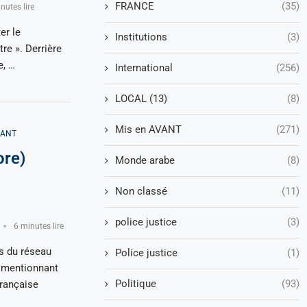
FRANCE
(35)
nutes lire
er le
Institutions
(3)
re ». Derrière
, …
International
(256)
LOCAL (13)
(8)
Mis en AVANT
(271)
VANT
ore)
Monde arabe
(8)
Non classé
(11)
police justice
(3)
6 minutes lire
s du réseau
Police justice
(1)
t mentionnant
Politique
(93)
française