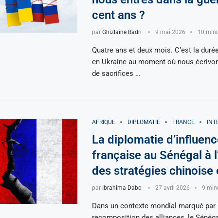
cent ans ?
par
Ghizlaine Badri
9 mai 2026
10 minu
Quatre ans et deux mois. C’est la durée
en Ukraine au moment où nous écrivon
de sacrifices …
AFRIQUE
DIPLOMATIE
FRANCE
INT
La diplomatie d’influenc
française au Sénégal à 
des stratégies chinoise
par
Ibrahima Dabo
27 avril 2026
9 minu
Dans un contexte mondial marqué par
recomposition des alliances, le Sénég