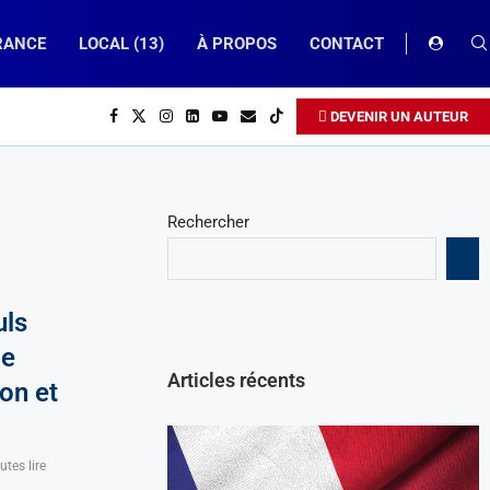
RANCE
LOCAL (13)
À PROPOS
CONTACT
DEVENIR UN AUTEUR
Rechercher
uls
ie
Articles récents
on et
tes lire