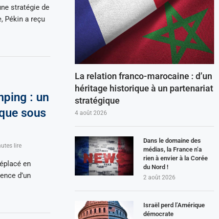
une stratégie de
, Pékin a reçu
La relation franco-marocaine : d’un
héritage historique à un partenariat
nping : un
stratégique
que sous
4 août 2026
Dans le domaine des
utes lire
médias, la France n’a
rien à envier à la Corée
déplacé en
du Nord !
rence d’un
2 août 2026
Israël perd l’Amérique
démocrate