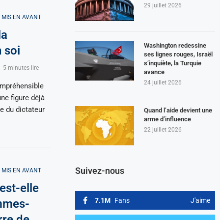
29 juillet 2026
MIS EN AVANT
la
Washington redessine
 soi
ses lignes rouges, Israël
s’inquiète, la Turquie
5 minutes lire
avance
24 juillet 2026
compréhensible
ne figure déjà
se du dictateur
Quand l’aide devient une
arme d’influence
22 juillet 2026
Suivez-nous
MIS EN AVANT
est-elle
7.1M
Fans
J'aime
ommes-
rre de