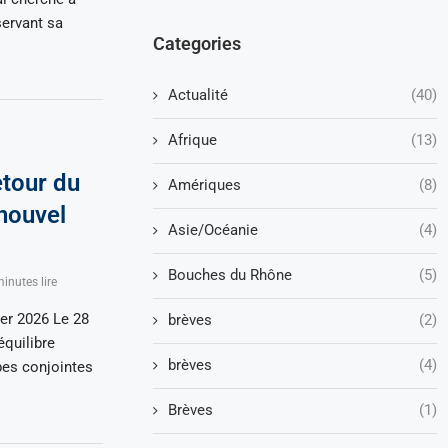
servant sa
Categories
Actualité
(40)
Afrique
(13)
etour du
Amériques
(8)
 nouvel
Asie/Océanie
(4)
Bouches du Rhône
(5)
inutes lire
er 2026 Le 28
brèves
(2)
équilibre
brèves
(4)
pes conjointes
Brèves
(1)