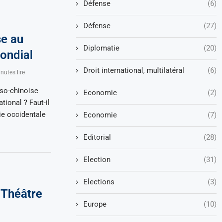
Défense
(6)
Défense
(27)
se au
Diplomatie
(20)
ondial
Droit international, multilatéral
(6)
nutes lire
sso-chinoise
Economie
(2)
tional ? Faut-il
ie occidentale
Economie
(7)
Editorial
(28)
Election
(31)
Elections
(3)
 Théâtre
Europe
(10)