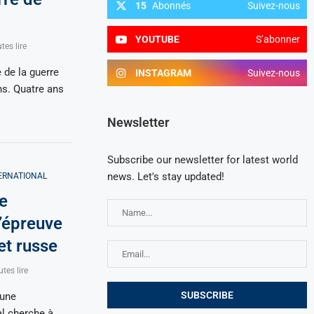
15
Abonnés
Suivez-nous
YOUTUBE
S’abonner
tes lire
 de la guerre
INSTAGRAM
Suivez-nous
s. Quatre ans
Newsletter
Subscribe our newsletter for latest world
news. Let's stay updated!
ERNATIONAL
e
l’épreuve
 et russe
tes lire
 une
al cherche à