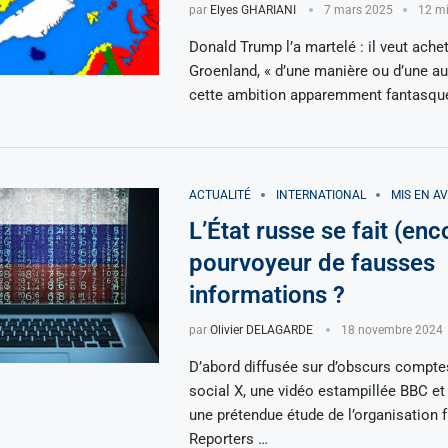
par
Elyes GHARIANI
7 mars 2025
12 mi
Donald Trump l’a martelé : il veut achet
Groenland, « d’une manière ou d’une aut
cette ambition apparemment fantasque
ACTUALITÉ
INTERNATIONAL
MIS EN A
L’État russe se fait (enc
pourvoyeur de fausses
informations ?
par
Olivier DELAGARDE
18 novembre 2024
D’abord diffusée sur d’obscurs compte
social X, une vidéo estampillée BBC e
une prétendue étude de l’organisation 
Reporters …