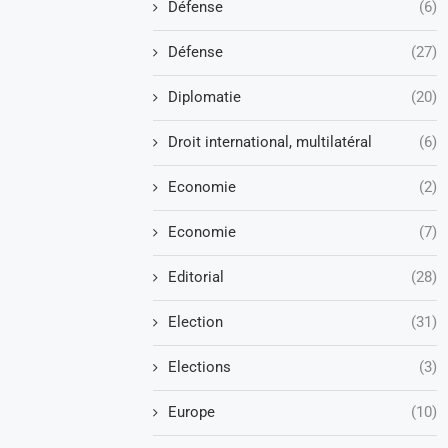
Défense
(6)
Défense
(27)
Diplomatie
(20)
Droit international, multilatéral
(6)
Economie
(2)
Economie
(7)
Editorial
(28)
Election
(31)
Elections
(3)
Europe
(10)