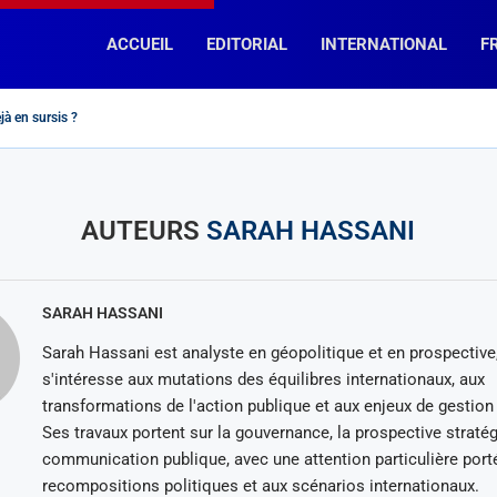
ACCUEIL
EDITORIAL
INTERNATIONAL
F
jà en sursis ?
 Rassemblement National » et « La France Insoumise », des chemins...
doulkader Kamil Mohamed, Premier ministre de Djibouti
reb : « fin de la divine idylle »...
c : encore un effort !
 la diplomatie macronienne telle un mouton de...
ation pour Napoléon
peur » dit-elle…
concurrents en Afrique Subsaharienne?
e prospère-t-elle en France (et ailleurs…) ?
AUTEURS
SARAH HASSANI
SARAH HASSANI
Sarah Hassani est analyste en géopolitique et en prospective,
s'intéresse aux mutations des équilibres internationaux, aux
transformations de l'action publique et aux enjeux de gestion
Ses travaux portent sur la gouvernance, la prospective stratég
communication publique, avec une attention particulière port
recompositions politiques et aux scénarios internationaux.