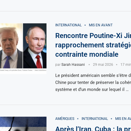
INTERNATIONAL
MIS EN AVANT
Rencontre Poutine-Xi Ji
rapprochement stratégi
contrainte mondiale
par
Sarah Hassani
29 mai 2026
17 min
Le président américain semble s’être 
Chine pour tenter de préserver la cohé
système et d’un monde sur lequel il …
AMÉRIQUES
INTERNATIONAL
MIS EN A
Après l’Iran, Cuba : la 