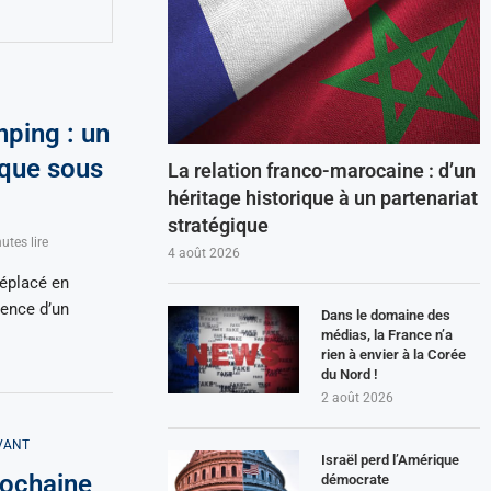
nping : un
que sous
La relation franco-marocaine : d’un
héritage historique à un partenariat
stratégique
utes lire
4 août 2026
déplacé en
rence d’un
Dans le domaine des
médias, la France n’a
rien à envier à la Corée
du Nord !
2 août 2026
VANT
Israël perd l’Amérique
prochaine
démocrate