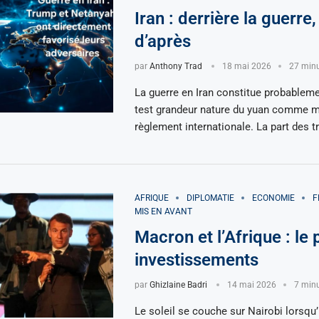
Iran : derrière la guerre
d’après
par
Anthony Trad
18 mai 2026
27 minu
La guerre en Iran constitue probableme
test grandeur nature du yuan comme 
règlement internationale. La part des 
AFRIQUE
DIPLOMATIE
ECONOMIE
F
MIS EN AVANT
Macron et l’Afrique : le 
investissements
par
Ghizlaine Badri
14 mai 2026
7 minu
Le soleil se couche sur Nairobi lorsq