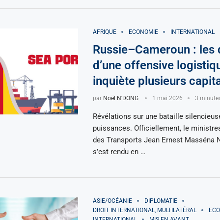
AFRIQUE
ECONOMIE
INTERNATIONAL
Russie–Cameroun : les
d’une offensive logistiq
inquiète plusieurs capit
par
Noël N'DONG
1 mai 2026
3 minutes
Révélations sur une bataille silencieus
puissances. Officiellement, le ministr
des Transports Jean Ernest Masséna N
s’est rendu en …
ASIE/OCÉANIE
DIPLOMATIE
DROIT INTERNATIONAL, MULTILATÉRAL
ECO
INTERNATIONAL
MIS EN AVANT