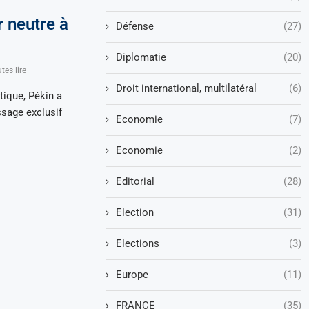
r neutre à
Défense
(27)
Diplomatie
(20)
tes lire
Droit international, multilatéral
(6)
ique, Pékin a
ssage exclusif
Economie
(7)
Economie
(2)
Editorial
(28)
Election
(31)
Elections
(3)
Europe
(11)
FRANCE
(35)