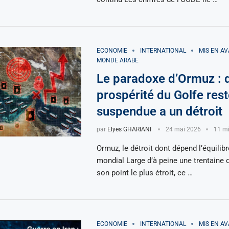
ECONOMIE
INTERNATIONAL
MIS EN A
MONDE ARABE
Le paradoxe d’Ormuz : 
prospérité du Golfe rest
suspendue a un détroit
par
Elyes GHARIANI
24 mai 2026
11 mi
Ormuz, le détroit dont dépend l’équilib
mondial Large d’à peine une trentaine 
son point le plus étroit, ce …
ECONOMIE
INTERNATIONAL
MIS EN A