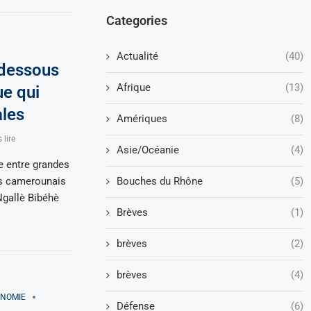
Categories
Actualité
(40)
 dessous
Afrique
(13)
ue qui
ales
Amériques
(8)
 lire
Asie/Océanie
(4)
e entre grandes
Bouches du Rhône
(5)
es camerounais
gallè Bibéhè
Brèves
(1)
brèves
(2)
brèves
(4)
NOMIE
Défense
(6)