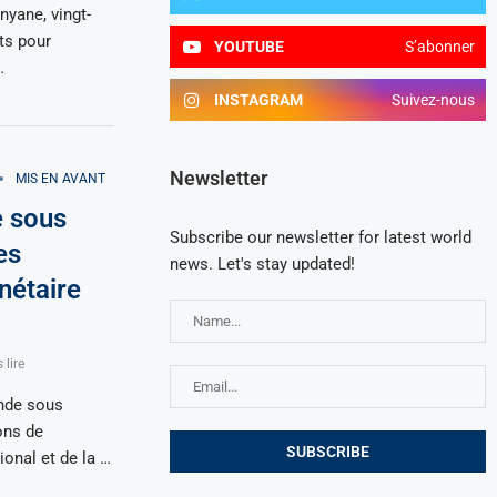
nyane, vingt-
ts pour
YOUTUBE
S’abonner
…
INSTAGRAM
Suivez-nous
Newsletter
MIS EN AVANT
e sous
Subscribe our newsletter for latest world
es
news. Let's stay updated!
nétaire
 lire
nde sous
ons de
onal et de la …