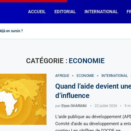
ACCUEIL
EDITORIAL
INTERNATIONAL
F
éjà en sursis ?
« Rassemblement National » et « La France Insoumise », des chemins...
bdoulkader Kamil Mohamed, Premier ministre de Djibouti
hreb : « fin de la divine idylle »...
roc : encore un effort !
A, la diplomatie macronienne telle un mouton de...
 peur » dit-elle…
iration pour Napoléon
u concurrents en Afrique Subsaharienne?
te prospère-t-elle en France (et ailleurs…) ?
CATÉGORIE :
ECONOMIE
AFRIQUE
ECONOMIE
INTERNATIONAL
Quand l’aide devient un
d’influence
par
Elyes GHARIANI
22 juillet 2026
9 mi
L’aide publique au développement (AP
Comité d’aide au développement a ent
continu Les chiffres de l’OCDE ne …