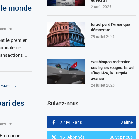
du Nord !
, le monde
2 août 2026
Israël perd l’Amérique
tes lire
démocrate
29 juillet 2026
nt le premier
monnaie de
transactions …
Washington redessine
ses lignes rouges, Israël
s’inquiète, la Turquie
avance
24 juillet 2026
RANCE
pari des
Suivez-nous
7.1M
Fans
J'aime
tes lire
u’Emmanuel
15
Abonnés
Suivez-nous