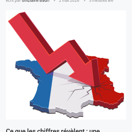
écrit par
Ghizlaine Badri
2 mai 2026
5 minutes lire
Ce que les chiffres révèlent : une