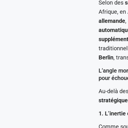
Selon des
s
Afrique, en
allemande
,
automatique
supplément
traditionne
Berlin
, tra
L’angle mor
pour échou
Au-delà de
stratégiqu
1. L’inerti
Comme soul