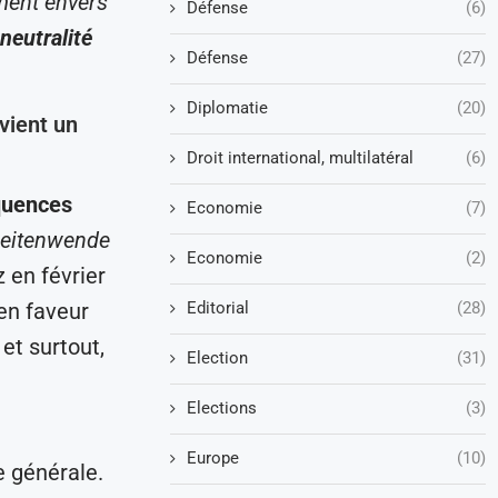
ment envers
Défense
(6)
 neutralité
Défense
(27)
Diplomatie
(20)
vient un
Droit international, multilatéral
(6)
quences
Economie
(7)
eitenwende
Economie
(2)
 en février
Editorial
(28)
en faveur
et surtout,
Election
(31)
Elections
(3)
Europe
(10)
 générale.