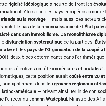
ette
rigidité idéologique
a heurté de front les
évolu
ernational
. Alors que des pays européens comme 
l’Irlande ou la Norvège
— mais aussi des acteurs cl
franchit le pas de la reconnaissance de l’État pales
sisté dans son immobilisme
. Ce
monolithisme dip
une
distanciation systématique
de la part des
État
 arabe
et des
pays de l’Organisation de la coopérat
OCI)
, deux blocs déterminants dans l’arithmétique
uences électives ont été
immédiates et brutales
: 
lomatiques, cette position aurait
coûté entre 20 et
, principalement dans les
groupes régionaux africa
t latino-américain
— privant ainsi Berlin de son
socl
e l’a reconnu
Johann Wadephul
, Ministre des Affa