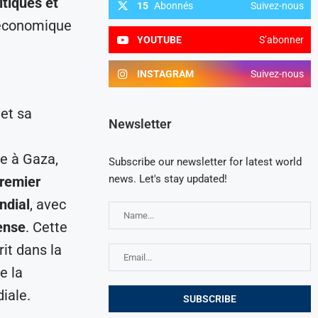
itiques et
15
Abonnés
Suivez-nous
 économique
YOUTUBE
S’abonner
INSTAGRAM
Suivez-nous
et sa
Newsletter
re à Gaza,
Subscribe our newsletter for latest world
news. Let's stay updated!
remier
ndial
, avec
ense
. Cette
crit dans la
e la
iale.