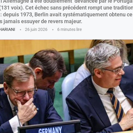
, l’Allemagne a été doublement devancée par le Portugal
 (131 voix). Cet échec sans précédent rompt une traditio
 : depuis 1973, Berlin avait systématiquement obtenu ce 
ns jamais essuyer de revers majeur.
GHARIANI
26 juin 2026
6 minutes lire