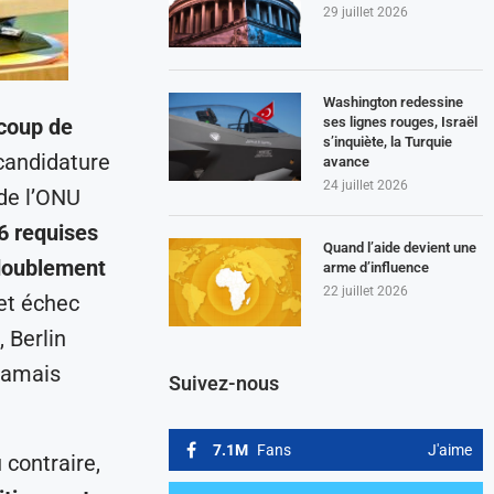
29 juillet 2026
Washington redessine
ses lignes rouges, Israël
coup de
s’inquiète, la Turquie
 candidature
avance
24 juillet 2026
de l’ONU
6 requises
Quand l’aide devient une
doublement
arme d’influence
22 juillet 2026
Cet échec
 Berlin
 jamais
Suivez-nous
7.1M
Fans
J'aime
 contraire,