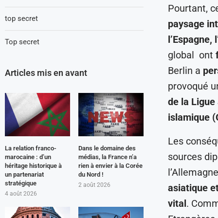
Pourtant, c
top secret
paysage int
l’Espagne, 
Top secret
global ont
Berlin a
per
Articles mis en avant
provoqué 
de la Ligue
islamique (
Les conséq
La relation franco-
Dans le domaine des
sources dip
marocaine : d’un
médias, la France n’a
héritage historique à
rien à envier à la Corée
l’Allemagne
un partenariat
du Nord !
stratégique
2 août 2026
asiatique e
4 août 2026
vital
. Comm