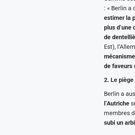
: « Berlin 
estimer la 
plus d’une 
de dentelli
Est), l’All
mécanismes
de faveurs
q
2. Le piège
Berlin a au
l’Autriche
su
membres de
subi un arb