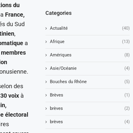
tions du
Categories
la
France,
és du Sud
Actualité
(40)
tinien
,
Afrique
(13)
lomatique
a
s membres
Amériques
(8)
ion
Asie/Océanie
(4)
 onusienne.
Bouches du Rhône
(5)
selon des
 30 voix
à
Brèves
(1)
in,
brèves
(2)
e électoral
brèves
(4)
ires