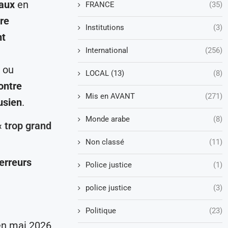
eaux
en
FRANCE
(35)
re
Institutions
(3)
nt
International
(256)
 ou
LOCAL (13)
(8)
ontre
Mis en AVANT
(271)
usien
.
Monde arabe
(8)
« trop grand
Non classé
(11)
erreurs
Police justice
(1)
police justice
(3)
Politique
(23)
n mai 2026