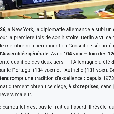
026
, à New York, la diplomatie allemande a subi un
our la première fois de son histoire, Berlin a vu sa
 de membre non permanent du Conseil de sécurité 
 l’Assemblée générale
. Avec
104 voix
— loin des
12
orité qualifiée des deux tiers —, l’Allemagne a été
ar le Portugal (134 voix) et l’Autriche (131 voix). 
dent
rompt une tradition d’excellence : depuis 1973,
ématiquement obtenu ce siège, à
six reprises
, sans
revers majeur.
 camouflet n’est pas le fruit du hasard. Il révèle, au