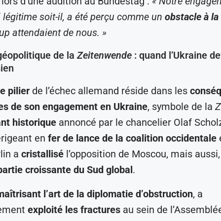
 lors d’une audition au Bundestag :
« Notre engage
i légitime soit-il, a été perçu comme un
obstacle à la
p attendaient de nous. »
géopolitique de la
Zeitenwende
: quand l’Ukraine de
ien
 pilier
de l’échec allemand réside dans les
consé
ues de son engagement en Ukraine
, symbole de la
Z
nt historique
annoncé par le chancelier Olaf Scholz
érigeant en
fer de lance de la coalition occidentale
lin a
cristallisé
l’opposition de Moscou, mais aussi, 
partie croissante du Sud global
.
maîtrisant l’art de la diplomatie d’obstruction
, a
ement
exploité les fractures
au sein de l’Assemblée