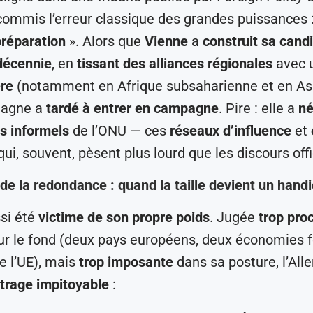
a commis l’erreur classique des grandes puissances 
préparation
». Alors que
Vienne
a
construit sa cand
décennie
, en
tissant des alliances régionales
avec 
ère
(notamment en Afrique subsaharienne et en As
emagne a
tardé à entrer en campagne
. Pire : elle a
né
 informels
de l’ONU — ces
réseaux d’influence
et
ui, souvent, pèsent plus lourd que les discours offi
 de la redondance : quand la taille devient un hand
ssi été
victime de son propre poids
. Jugée
trop pro
r le fond (deux pays européens, deux économies f
 l’UE), mais
trop imposante
dans sa posture, l’Al
itrage impitoyable
: