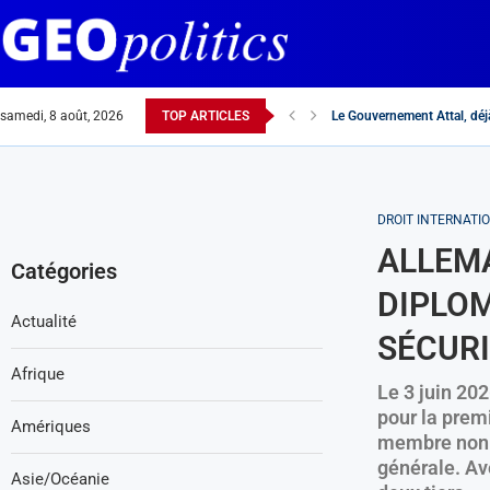
samedi, 8 août, 2026
TOP ARTICLES
Elections européennes : « 
Interview de Monsieur Abd
La langue française au Maghre
Réchauffement France-Maroc
Dans l’affaire de l’UNRWA, 
Hannibal, source d’inspira
Rachida Dati « n’ayez pas p
France-Maroc : alliés ou c
Pourquoi l’hydre antisémite 
DROIT INTERNATIO
ALLEMA
Catégories
DIPLOM
Actualité
SÉCUR
Afrique
Le 3 juin 20
pour la premi
Amériques
membre non p
générale. Av
Asie/Océanie