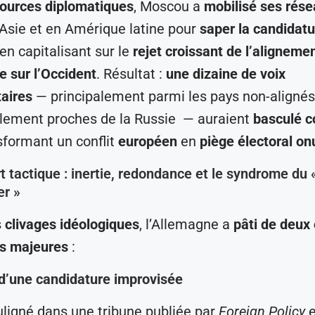
ources diplomatiques
, Moscou a
mobilisé ses rés
 Asie et en Amérique latine pour
saper la candidatu
 en capitalisant sur le
rejet croissant de l’aligneme
 sur l’Occident
. Résultat :
une dizaine de voix
aires
— principalement parmi les pays non-alignés
llement proches de la Russie — auraient
basculé c
nsformant un conflit
européen
en
piège électoral on
t tactique : inertie, redondance et le syndrome du 
er »
s
clivages idéologiques
, l’Allemagne a
pâti de deux 
es majeures
:
e d’une candidature improvisée
igné dans une tribune publiée par
Foreign Policy
e