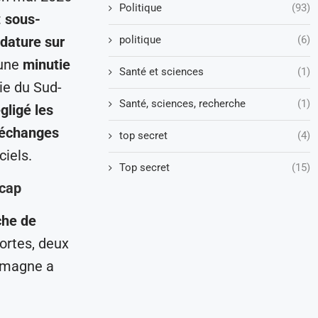
Politique
(93)
:
sous-
politique
(6)
idature sur
une
minutie
Santé et sciences
(1)
ie du Sud-
Santé, sciences, recherche
(1)
gligé les
échanges
top secret
(4)
ciels.
Top secret
(15)
icap
che de
ortes, deux
lemagne a