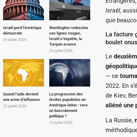
Etrangères,
Israël, auss
que beaucou
Israël perd l’Amérique
Washington redessine
La facture 
démocrate
ses lignes rouges,
Israël s’inquiète, la
29 juillet 2026
boulet onus
Turquie avance
24 juillet 2026
Le
deuxième
géopolitiq
— ce
tourna
2022. En s’
Quand l’aide devient
La progression des
de Kiev, Ber
une arme d’influence
droites populistes en
aliéné une 
Amérique latine : vers
22 juillet 2026
un basculement
politique ?
La Russie,
19 juillet 2026
méthodiqu