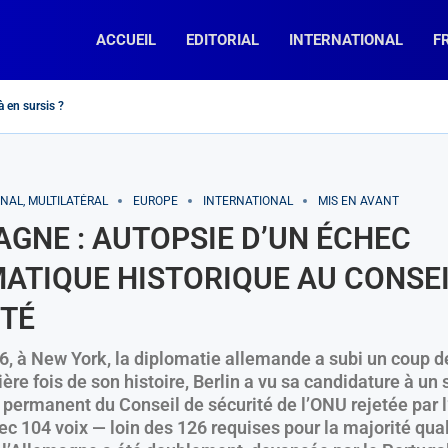
ACCUEIL
EDITORIAL
INTERNATIONAL
F
Rassemblement National » et « La France Insoumise », des chemins...
oulkader Kamil Mohamed, Premier ministre de Djibouti
b : « fin de la divine idylle »...
 : encore un effort !
la diplomatie macronienne telle un mouton de...
tion pour Napoléon
eur » dit-elle…
oncurrents en Afrique Subsaharienne?
prospère-t-elle en France (et ailleurs…) ?
NAL, MULTILATÉRAL
EUROPE
INTERNATIONAL
MIS EN AVANT
GNE : AUTOPSIE D’UN ÉCHEC
ATIQUE HISTORIQUE AU CONSEI
ITÉ
26, à New York, la diplomatie allemande a subi un coup de
ère fois de son histoire, Berlin a vu sa candidature à un 
ermanent du Conseil de sécurité de l’ONU rejetée par 
ec 104 voix — loin des 126 requises pour la majorité qual