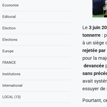
Economie
Editorial
Le
3 juin 2
Election
tonnerre
: p
Elections
à un siège
rejetée par
Europe
pour la maj
FRANCE
devancée
p
sans précé
Institutions
avait syst
International
essuyer de 
LOCAL (13)
Pourtant, ce