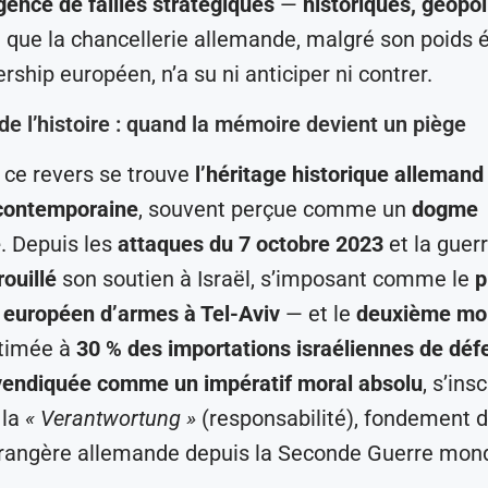
ence de failles stratégiques
—
historiques, géopol
que la chancellerie allemande, malgré son poids
rship européen, n’a su ni anticiper ni contrer.
de l’histoire : quand la mémoire devient un piège
 ce revers se trouve
l’héritage historique allemand
 contemporaine
, souvent perçue comme un
dogme
e
. Depuis les
attaques du 7 octobre 2023
et la guer
rouillé
son soutien à Israël, s’imposant comme le
p
 européen d’armes à Tel-Aviv
— et le
deuxième mo
stimée à
30 % des importations israéliennes de déf
vendiquée comme un impératif moral absolu
, s’ins
 la
« Verantwortung »
(responsabilité), fondement d
trangère allemande depuis la Seconde Guerre mond