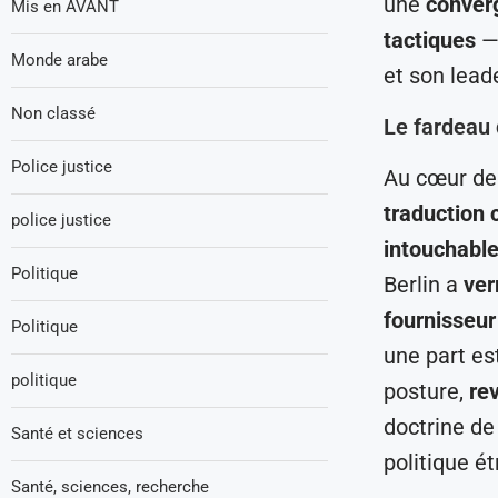
une
converg
Mis en AVANT
tactiques
— 
Monde arabe
et son leade
Non classé
Le fardeau 
Police justice
Au cœur de
traduction
police justice
intouchabl
Politique
Berlin a
ver
fournisseur
Politique
une part e
politique
posture,
re
doctrine de
Santé et sciences
politique é
Santé, sciences, recherche