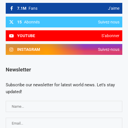
7.1M
Fans
J'aime
15
Abonnés
Suivez-nous
YOUTUBE
S’abonner
INSTAGRAM
Suivez-nous
Newsletter
Subscribe our newsletter for latest world news. Let's stay
updated!