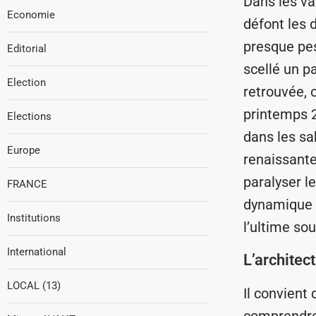
Dans les va
Economie
défont les 
presque pes
Editorial
scellé un p
Election
retrouvée, 
printemps 2
Elections
dans les sa
Europe
renaissante
paralyser l
FRANCE
dynamique t
Institutions
l’ultime so
International
L’architec
LOCAL (13)
Il convient
comprendre 