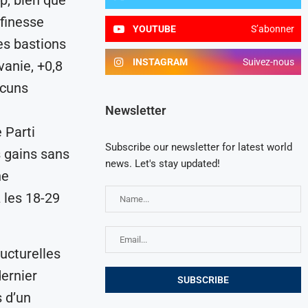
 finesse
YOUTUBE
S’abonner
les bastions
INSTAGRAM
Suivez-nous
vanie, +0,8
ucuns
Newsletter
 Parti
Subscribe our newsletter for latest world
s gains sans
news. Let's stay updated!
ne
 les 18-29
ructurelles
ernier
 d’un