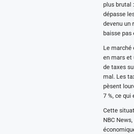
plus brutal 
dépasse les
devenu un r
baisse pas 
Le marché d
en mars et 
de taxes su
mal. Les tax
pèsent lour
7 %, ce qui 
Cette situa
NBC News, p
économique 