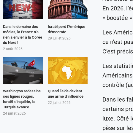
En 2026, l’é
« boostée 
Dans le domaine des
Israël perd l’Amérique
Les América
médias, la France n’a
démocrate
rien à envier à la Corée
29 juillet 2026
ce n’est pa
du Nord !
2 août 2026
C’est préci
Les statisti
Américains.
contrôle (au
Washington redessine
Quand l’aide devient
ses lignes rouges,
une arme d’influence
Dans les fai
Israël s’inquiète, la
22 juillet 2026
Turquie avance
certains pr
24 juillet 2026
luxe. Côté 
pèse sur le