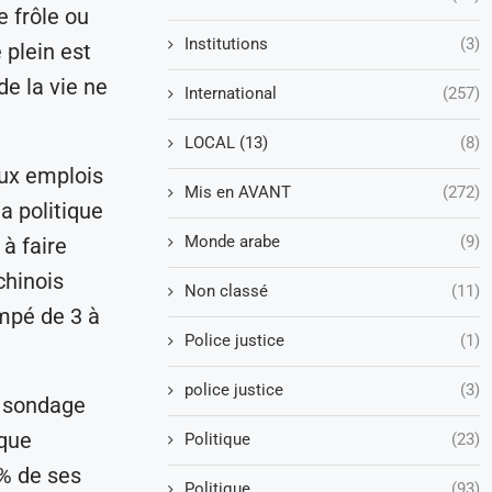
e frôle ou
Institutions
(3)
plein est
e la vie ne
International
(257)
LOCAL (13)
(8)
aux emplois
Mis en AVANT
(272)
a politique
Monde arabe
(9)
à faire
chinois
Non classé
(11)
impé de 3 à
Police justice
(1)
police justice
(3)
t sondage
ique
Politique
(23)
 % de ses
Politique
(93)