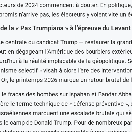
cteurs de 2024 commencent à douter. En politique,
promis n’arrive pas, les électeurs y voient vite un 
de la « Pax Trumpiana » à l’épreuve du Levant
 centrale du candidat Trump — restaurer la gran
out en dégageant l’Amérique des bourbiers extérie
rd’hui à la réalité implacable de la géopolitique. S
nnisme sélectif » visait à clore l’ère des interventi
Or, le printemps 2026 marque un retour brutal de l
 le fracas des bombes sur Ispahan et Bandar Abbas
ière le terme technique de « défense préventive »,
sraéliennes marquent une escalade brutale qui s
s le camp de Donald Trump. Pour de nombreux par
e diplomatie du muscle ressemble à une trahison :