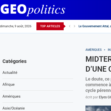
Le Gouvernement Attal, d
dimanche, 9 août, 2026
TOP ARTICLES
Elections européennes : 
Interview de Monsieur A
La langue française au Mag
Réchauffement France-Ma
Dans l’affaire de l’UNRW
Rachida Dati « n’ayez pas
Hannibal, source d’insp
France-Maroc : alliés o
Pourquoi l’hydre antisémi
AMÉRIQUES
I
MIDTER
Catégories
D’UNE 
Actualité
Le doute, ce 
commence à i
Afrique
cycle pérenn
Amériques
écrit par
Elyes 
Asie/Océanie