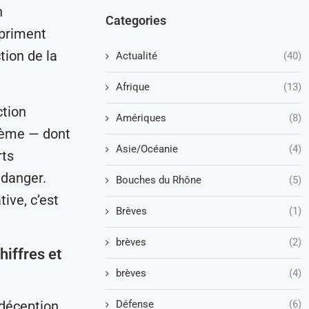
n
Categories
xpriment
tion de la
Actualité
(40)
Afrique
(13)
ction
Amériques
(8)
tème — dont
Asie/Océanie
(4)
rts
 danger.
Bouches du Rhône
(5)
ive, c’est
Brèves
(1)
brèves
(2)
hiffres et
brèves
(4)
 déception.
Défense
(6)