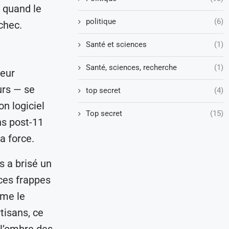
 quand le
politique
(6)
échec.
Santé et sciences
(1)
Santé, sciences, recherche
(1)
deur
urs — se
top secret
(4)
on logiciel
Top secret
(15)
ons post-11
a force.
 a brisé un
 ces frappes
ème le
tisans, ce
 l’ombre des