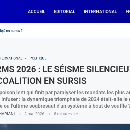
ACCUEIL
EDITORIAL
INTERNATIONAL
F
éjà en sursis ?
« Rassemblement National » et « La France Insoumise », des chemins...
bdoulkader Kamil Mohamed, Premier ministre de Djibouti
hreb : « fin de la divine idylle »...
roc : encore un effort !
A, la diplomatie macronienne telle un mouton de...
 peur » dit-elle…
iration pour Napoléon
u concurrents en Afrique Subsaharienne?
te prospère-t-elle en France (et ailleurs…) ?
NTERNATIONAL
POLITIQUE
MS 2026 : LE SÉISME SILENCIEU
COALITION EN SURSIS
poison lent qui finit par paralyser les mandats les plus 
nfuser : la dynamique triomphale de 2024 était-elle le 
e ou l'ultime soubresaut d'un système à bout de souffle 
GHARIANI
2 mai 2026
8 minutes lire