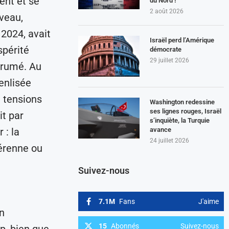
ent et se
du Nord !
2 août 2026
uveau,
 2024, avait
Israël perd l’Amérique
spérité
démocrate
29 juillet 2026
brumé. Au
enlisée
e tensions
Washington redessine
ses lignes rouges, Israël
it par
s’inquiète, la Turquie
 : la
avance
24 juillet 2026
pérenne ou
Suivez-nous
7.1M
Fans
J'aime
n
15
Abonnés
Suivez-nous
p, bien que