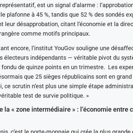
représentatif, est un signal d’alarme : l’approbatio
lle plafonne à 45 %, tandis que 52 % des sondés e
 leur désapprobation, citant l’économie et la direc
trangère comme motifs principaux.
tant encore, l’institut YouGov souligne une désaffe
 électeurs indépendants — véritable pivot du sys
a fondu de quinze points en un trimestre. Les expe
sormais que 25 sièges républicains sont en grand
i, ce scrutin n’est plus une simple étape administrat
ritable test de survie politique. »
e la « zone intermédiaire » : l’économie entre c
nis, c’est le porte-monnaie qui crée la plus grande