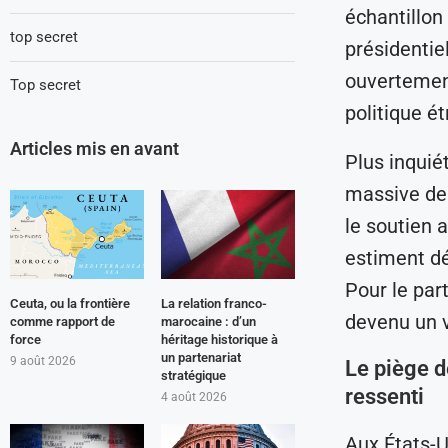
échantillon 
top secret
présidentie
ouvertement
Top secret
politique é
Articles mis en avant
Plus inquié
massive des
le soutien 
estiment dé
Pour le part
Ceuta, ou la frontière
La relation franco-
devenu un vé
comme rapport de
marocaine : d’un
force
héritage historique à
un partenariat
9 août 2026
Le piège d
stratégique
ressenti
4 août 2026
Aux États-U