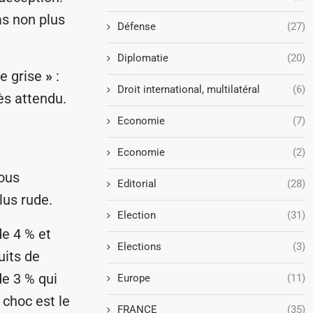
as non plus
Défense
(27)
Diplomatie
(20)
e grise
»
:
Droit international, multilatéral
(6)
ès attendu.
Economie
(7)
Economie
(2)
sous
Editorial
(28)
lus rude.
Election
(31)
de 4 % et
Elections
(3)
uits de
de 3 % qui
Europe
(11)
 choc est le
FRANCE
(35)