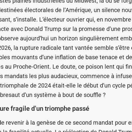
stes plaines industrielles du Midwest, là où se forg
destinées électorales de l’Amérique, un silence no
ant, s’installe. L’électeur ouvrier qui, en novembre
acte avec Donald Trump sur la promesse d’une pro
observe aujourd’hui un horizon singulièrement em
026, la rupture radicale tant vantée semble s’être 
bles mouvants d’une inflation de base tenace et d
s au Proche-Orient. Le doute, ce poison lent qui fin
es mandats les plus audacieux, commence à infuser
riomphale de 2024 était-elle le début d’un cycle 
ubresaut d’un système à bout de souffle ?
ture fragile d’un triomphe passé
 de revenir à la genèse de ce second mandat pour e
la fragilité actuelle. La réélection de Donald Trum