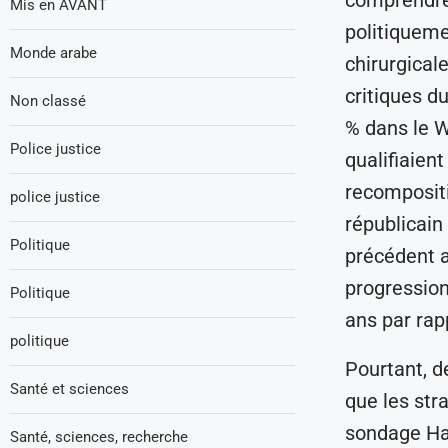
Mis en AVANT
politiqueme
Monde arabe
chirurgical
critiques d
Non classé
% dans le W
Police justice
qualifiaient
recompositi
police justice
républicain 
Politique
précédent a
progression
Politique
ans par rap
politique
Pourtant, de
Santé et sciences
que les str
sondage Har
Santé, sciences, recherche