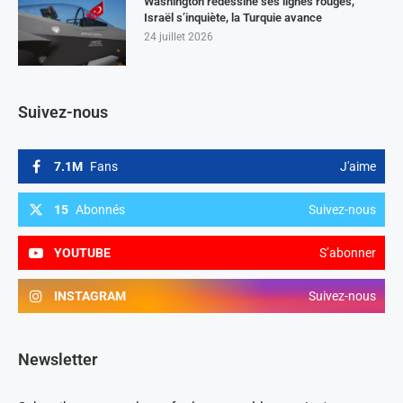
Washington redessine ses lignes rouges,
Israël s’inquiète, la Turquie avance
24 juillet 2026
Suivez-nous
7.1M
Fans
J'aime
15
Abonnés
Suivez-nous
YOUTUBE
S’abonner
INSTAGRAM
Suivez-nous
Newsletter