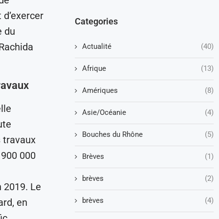
t d’exercer
Categories
e du
 Rachida
Actualité
(40)
Afrique
(13)
travaux
Amériques
(8)
lle
Asie/Océanie
(4)
ute
Bouches du Rhône
(5)
s travaux
s 900 000
Brèves
(1)
brèves
(2)
n 2019. Le
brèves
(4)
ard, en
ic