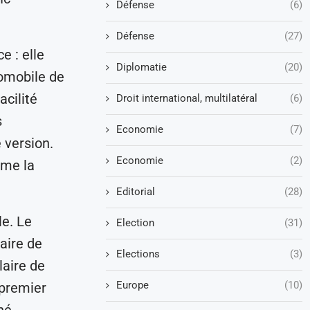
Défense
(6)
Défense
(27)
e : elle
Diplomatie
(20)
tomobile de
acilité
Droit international, multilatéral
(6)
s
Economie
(7)
 version.
Economie
(2)
ume la
Editorial
(28)
le. Le
Election
(31)
aire de
Elections
(3)
laire de
Europe
(10)
 premier
hé.