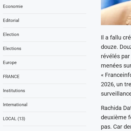
Economie
Editorial
Election
Il a fallu c
douze. Douze
Elections
révélés par
Europe
menées sur 
« Franceinf
FRANCE
2026, un tr
Institutions
surveillanc
International
Rachida Dat
deuxième fo
LOCAL (13)
pas. Car der