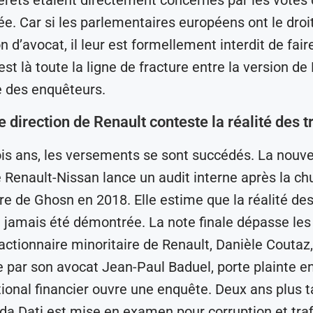
ée. Car si les parlementaires européens ont le droi
n d’avocat, il leur est formellement interdit de fair
est là toute la ligne de fracture entre la version de
le des enquêteurs.
e direction de Renault conteste la réalité des 
is ans, les versements se sont succédés. La nouve
e Renault-Nissan lance un audit interne après la ch
re de Ghosn en 2018. Elle estime que la réalité de
a jamais été démontrée. La note finale dépasse le
actionnaire minoritaire de Renault, Danièle Coutaz,
 par son avocat Jean-Paul Baduel, porte plainte e
ional financier ouvre une enquête. Deux ans plus t
da Dati est mise en examen pour corruption et traf