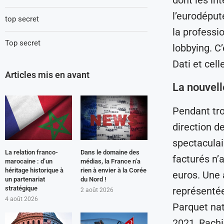
l’eurodéput
top secret
la professio
Top secret
lobbying. C’
Dati et cel
Articles mis en avant
La nouvell
Pendant tro
direction d
spectaculai
La relation franco-
Dans le domaine des
facturés n’
marocaine : d’un
médias, la France n’a
héritage historique à
rien à envier à la Corée
euros. Une 
un partenariat
du Nord !
stratégique
représentée
2 août 2026
4 août 2026
Parquet nat
2021, Rachi