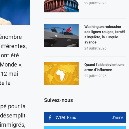
29 juillet 2026
Washington redessine
ses lignes rouges, Israël
 dénombre
s’inquiète, la Turquie
avance
ifférentes,
24 juillet 2026
 ont été
 Monde »,
Quand l’aide devient une
arme d’influence
 12 mai
22 juillet 2026
de la
Suivez-nous
ppé pour la
 désemplit
7.1M
Fans
J'aime
s immigrés,