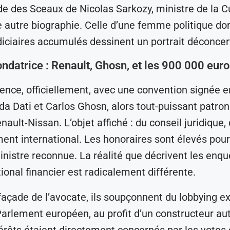
rde des Sceaux de Nicolas Sarkozy, ministre de la Cu
 autre biographie. Celle d’une femme politique don
diciaires accumulés dessinent un portrait déconcer
fondatrice : Renault, Ghosn, et les 900 000 eur
ce, officiellement, avec une convention signée 
da Dati et Carlos Ghosn, alors tout-puissant patron
enault-Nissan. L’objet affiché : du conseil juridique, 
nt international. Les honoraires sont élevés pou
nistre reconnue. La réalité que décrivent les enqu
ional financier est radicalement différente.
 façade de l’avocate, ils soupçonnent du lobbying e
arlement européen, au profit d’un constructeur a
térêts étaient directement concernés par les votes