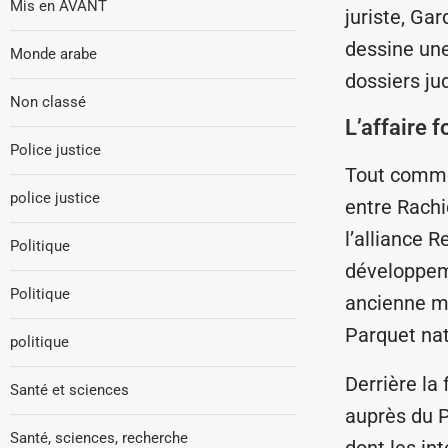
Mis en AVANT
juriste, Ga
dessine une
Monde arabe
dossiers ju
Non classé
L’affaire 
Police justice
Tout commen
police justice
entre Rachi
l’alliance R
Politique
développeme
Politique
ancienne mi
Parquet nat
politique
Derrière la
Santé et sciences
auprès du P
Santé, sciences, recherche
dont les in