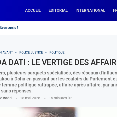
ACCUEIL
EDITORIAL
INTERNATIONAL
F
jà en sursis ?
 Rassemblement National » et « La France Insoumise », des chemins...
doulkader Kamil Mohamed, Premier ministre de Djibouti
reb : « fin de la divine idylle »...
c : encore un effort !
 la diplomatie macronienne telle un mouton de...
ation pour Napoléon
peur » dit-elle…
concurrents en Afrique Subsaharienne?
e prospère-t-elle en France (et ailleurs…) ?
EN AVANT
POLICE JUSTICE
POLITIQUE
A DATI : LE VERTIGE DES AFFAI
rs, plusieurs parquets spécialisés, des réseaux d'influe
akou à Doha en passant par les couloirs du Parlement e
e femme politique rattrapée, affaire après affaire, par u
 sans réponses.
ne Badri
18 mai 2026
15 minutes lire