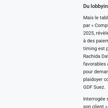
Du lobbyin
Mais le tab
par « Compl
2025, révèl
à des paie
timing est 
Rachida Dat
favorables 
pour demand
plaidoyer c
GDF Suez.
Interrogée 
son client 