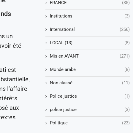
FRANCE
(35)
ands
Institutions
(3)
International
(256)
ans un
LOCAL (13)
(8)
voir été
Mis en AVANT
(271)
ati est
Monde arabe
(8)
stantielle,
Non classé
(11)
s l’affaire
Police justice
(1)
ntérêts
osé aux
police justice
(3)
textes
Politique
(23)