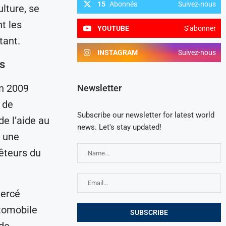
15
Abonnés
Suivez-nous
lture, se
t les
YOUTUBE
S’abonner
tant.
INSTAGRAM
Suivez-nous
os
en 2009
Newsletter
 de
Subscribe our newsletter for latest world
de l’aide au
news. Let's stay updated!
r une
êteurs du
xercé
utomobile
 de