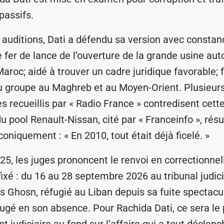
passifs.
 auditions, Dati a défendu sa version avec constanc
le fer de lance de l’ouverture de la grande usine au
aroc; aidé à trouver un cadre juridique favorable; f
u groupe au Maghreb et au Moyen-Orient. Plusieur
 recueillis par « Radio France » contredisent cette
u pool Renault-Nissan, cité par « Franceinfo », rés
coniquement : « En 2010, tout était déjà ficelé. »
025, les juges prononcent le renvoi en correctionnel
fixé : du 16 au 28 septembre 2026 au tribunal judici
os Ghosn, réfugié au Liban depuis sa fuite spectacu
jugé en son absence. Pour Rachida Dati, ce sera le
 judiciaire au fond sur l’affaire qui a tout déclenc