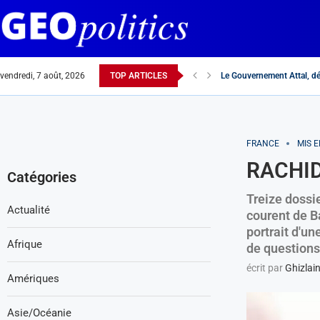
Le Gouvernement Attal, dé
vendredi, 7 août, 2026
TOP ARTICLES
Elections européennes : «
Interview de Monsieur Ab
La langue française au Magh
Réchauffement France-Maro
Dans l’affaire de l’UNRWA,
Hannibal, source d’inspir
Rachida Dati « n’ayez pas 
France-Maroc : alliés ou 
Pourquoi l’hydre antisémit
FRANCE
MIS 
RACHID
Catégories
Treize dossie
Actualité
courent de B
portrait d'un
Afrique
de questions
écrit par
Ghizlai
Amériques
Asie/Océanie