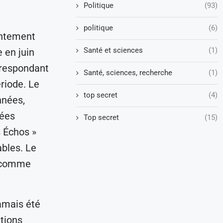
Politique
(93)
politique
(6)
intement
Santé et sciences
(1)
 en juin
rrespondant
Santé, sciences, recherche
(1)
riode. Le
top secret
(4)
nnées,
gées
Top secret
(15)
s Échos »
bles. Le
e comme
jamais été
ntions