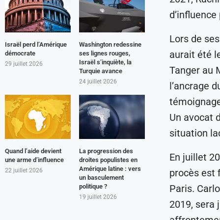
d’influence 
Lors de ses
Israël perd l’Amérique
Washington redessine
aurait été 
démocrate
ses lignes rouges,
Israël s’inquiète, la
29 juillet 2026
Tanger au M
Turquie avance
24 juillet 2026
l’ancrage d
témoignages
Un avocat d
situation la
Quand l’aide devient
La progression des
En juillet 2
une arme d’influence
droites populistes en
Amérique latine : vers
22 juillet 2026
procès est 
un basculement
politique ?
Paris. Carl
19 juillet 2026
2019, sera 
affrontement