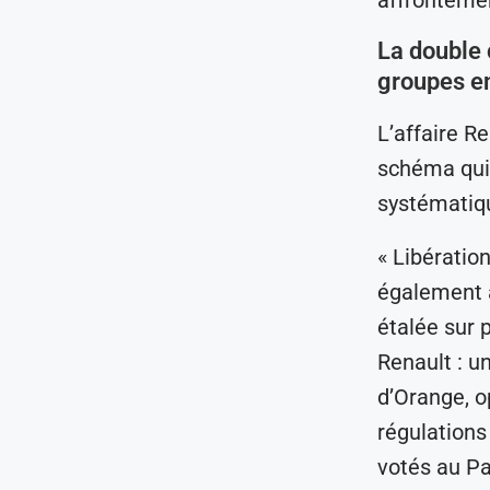
La double 
groupes en
L’affaire Re
schéma qui,
systématiq
« Libératio
également a
étalée sur 
Renault : u
d’Orange, 
régulations
votés au P