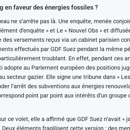
g en faveur des énergies fossiles ?
leau ne s’arrête pas là. Une enquête, menée conjo
ément d’enquête » et Le « Nouvel Obs » et diffusée
e des versements reçus via un cabinet parisien co
ments effectués par GDF Suez pendant la même pé
particulièrement troublant. En effet, pendant ces a
i adopte au Parlement européen des positions ju
au secteur gazier. Elle signe une tribune dans « Le
er l’arrêt des subventions aux énergies renouvela
orrespond point par point aux intérêts d’un group
sur ce volet, elle a affirmé que GDF Suez n’avait « 
». Deux éléments fragilisent cette version : des me