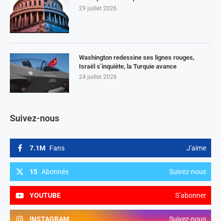
29 juillet 2026
Washington redessine ses lignes rouges,
Israël s’inquiète, la Turquie avance
24 juillet 2026
Suivez-nous
7.1M
Fans
J'aime
15
Abonnés
Suivez-nous
YOUTUBE
S’abonner
INSTAGRAM
Suivez-nous