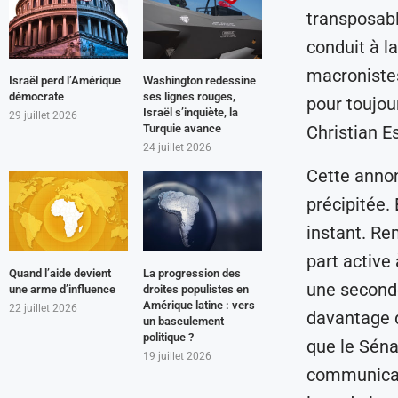
transposabl
conduit à l
macronistes
Israël perd l’Amérique
Washington redessine
démocrate
ses lignes rouges,
pour toujour
Israël s’inquiète, la
29 juillet 2026
Christian E
Turquie avance
24 juillet 2026
Cette annon
précipitée.
instant. Re
part active 
Quand l’aide devient
La progression des
une seconde
une arme d’influence
droites populistes en
Amérique latine : vers
22 juillet 2026
davantage d
un basculement
politique ?
que le Séna
19 juillet 2026
communicati