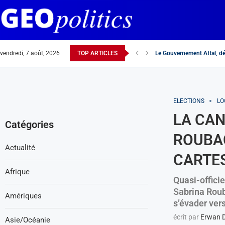
vendredi, 7 août, 2026
TOP ARTICLES
Le Gouvernement Attal, dé
Elections européennes : «
Interview de Monsieur Ab
La langue française au Magh
Réchauffement France-Maro
Dans l’affaire de l’UNRWA,
Hannibal, source d’inspir
Rachida Dati « n’ayez pas 
France-Maroc : alliés ou 
Pourquoi l’hydre antisémit
ELECTIONS
LO
LA CAN
Catégories
ROUBAC
Actualité
CARTE
Afrique
Quasi-officie
Sabrina Roub
Amériques
s’évader vers
écrit par
Erwan 
Asie/Océanie