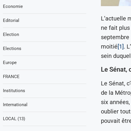
Economie
L’actuelle 
Editorial
ne fait plu
Election
septembre 2
moitié
[1]
. 
Elections
sein duquel 
Europe
Le Sénat, 
FRANCE
Le Sénat, c’
Institutions
de la Métro
six années, 
International
oublier tou
LOCAL (13)
pouvait être