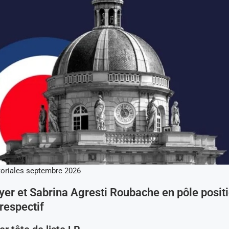
toriales septembre 2026
yer et Sabrina Agresti Roubache en pôle posit
respectif