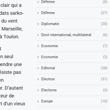
Défense
(6)
lair qui a
idats sarko-
Défense
(27)
 du vent
Diplomatie
(20)
 Marseille,
Droit international, multilatéral
(6)
à Toulon.
Economie
(7)
t
un seul
Economie
(2)
rendre une
Editorial
(28)
résiste pas
Election
(31)
en
r. D’autant
Elections
(3)
reur de
Europe
(10)
t d’un vieux