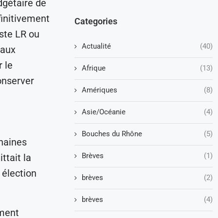
dgétaire de
finitivement
Categories
iste LR ou
Actualité
(40)
 aux
 le
Afrique
(13)
onserver
Amériques
(8)
Asie/Océanie
(4)
Bouches du Rhône
(5)
chaines
Brèves
(1)
ttait la
 élection
brèves
(2)
brèves
(4)
ement