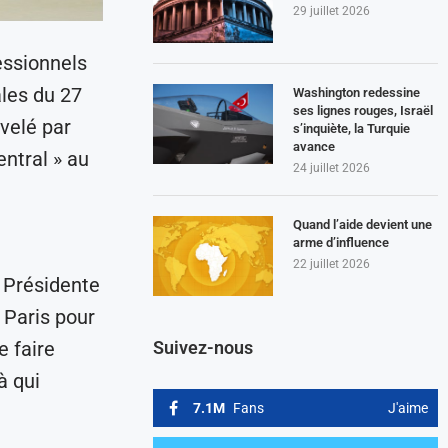
29 juillet 2026
essionnels
ales du 27
Washington redessine
ses lignes rouges, Israël
velé par
s’inquiète, la Turquie
avance
entral » au
24 juillet 2026
Quand l’aide devient une
arme d’influence
22 juillet 2026
s Présidente
 Paris pour
e faire
Suivez-nous
à qui
7.1M
Fans
J'aime