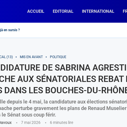
ACCUEIL
EDITORIAL
INTERNATIONAL
F
jà en sursis ?
 Rassemblement National » et « La France Insoumise », des chemins...
doulkader Kamil Mohamed, Premier ministre de Djibouti
reb : « fin de la divine idylle »...
c : encore un effort !
 la diplomatie macronienne telle un mouton de...
ation pour Napoléon
peur » dit-elle…
concurrents en Afrique Subsaharienne?
e prospère-t-elle en France (et ailleurs…) ?
CAL (13)
MIS EN AVANT
POLITIQUE
DIDATURE DE SABRINA AGRESTI
HE AUX SÉNATORIALES REBAT 
S DANS LES BOUCHES-DU-RHÔN
lle depuis le 4 mai, la candidature aux élections sénator
ache perturbe gravement les plans de Renaud Muselier 
 le Sénat sous coup férir.
Davoux
7 mai 2026
6 minutes lire