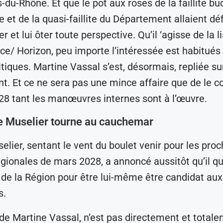
-du-Rhône. Et que le pot aux roses de la faillite bu
e et de la quasi-faillite du Département allaient dé
ier et lui ôter toute perspective. Qu’il ‘agisse de la l
e/ Horizon, peu importe l’intéressée est habitués
tiques. Martine Vassal s’est, désormais, repliée sur
. Et ce ne sera pas une mince affaire que de le c
28 tant les manœuvres internes sont à l’œuvre.
e Muselier tourne au cauchemar
lier, sentant le vent du boulet venir pour les pro
égionales de mars 2028, a annoncé aussitôt qu’il qui
de la Région pour être lui-même être candidat aux
s.
de Martine Vassal, n’est pas directement et total