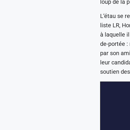
loup de la 
L’étau se r
liste LR, H
à laquelle i
de-portée : 
par son ami
leur candida
soutien des