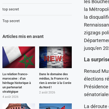
les Bouches
la Métropol
top secret
la disqualif
Top secret
Rennaissanc
zigzags poli
Articles mis en avant
Département
jusqu’en 20
La surpris
Renaud Muse
La relation franco-
Dans le domaine des
élections r
marocaine : d’un
médias, la France n’a
héritage historique à
rien à envier à la Corée
Présidence 
un partenariat
du Nord !
stratégique
2 août 2026
sénatoriale
4 août 2026
La déroute 