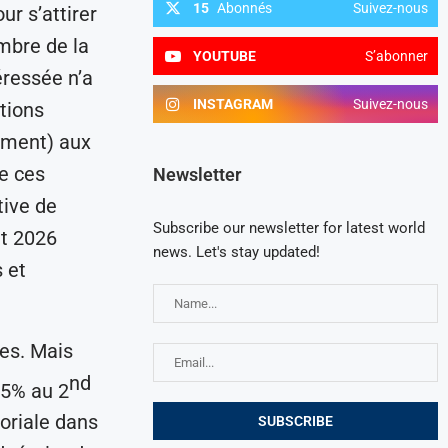
15
Abonnés
Suivez-nous
r s’attirer
mbre de la
YOUTUBE
S’abonner
ressée n’a
INSTAGRAM
Suivez-nous
tions
ement) aux
e ces
Newsletter
tive de
Subscribe our newsletter for latest world
t 2026
news. Let's stay updated!
s et
les. Mais
nd
35% au 2
toriale dans