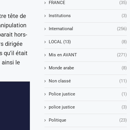
FRANCE
(35)
tre tête de
Institutions
(3)
anipulation
International
(256)
parait hors-
LOCAL (13)
(8)
rs dirigée
qu’il était
Mis en AVANT
(271)
ainsi le
Monde arabe
(8)
Non classé
(11)
Police justice
(1)
police justice
(3)
Politique
(23)