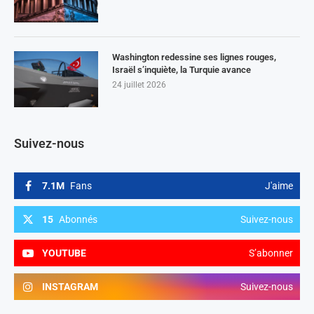
Washington redessine ses lignes rouges,
Israël s’inquiète, la Turquie avance
24 juillet 2026
Suivez-nous
7.1M
Fans
J'aime
15
Abonnés
Suivez-nous
YOUTUBE
S’abonner
INSTAGRAM
Suivez-nous