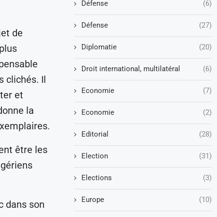
Défense
(6)
Défense
(27)
et de
Diplomatie
(20)
 plus
spensable
Droit international, multilatéral
(6)
 clichés. Il
Economie
(7)
ter et
ndonne la
Economie
(2)
exemplaires.
Editorial
(28)
ent être les
Election
(31)
lgériens
Elections
(3)
Europe
(10)
ac dans son