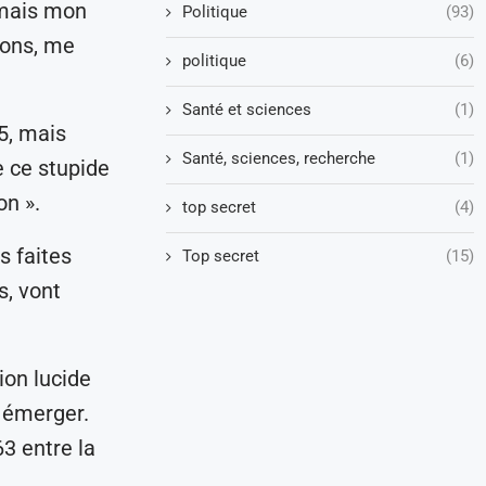
 mais mon
Politique
(93)
ions, me
politique
(6)
Santé et sciences
(1)
5, mais
Santé, sciences, recherche
(1)
 ce stupide
on ».
top secret
(4)
s faites
Top secret
(15)
s, vont
ion lucide
a émerger.
63 entre la