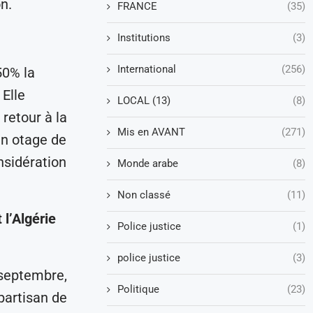
n.
FRANCE
(35)
Institutions
(3)
International
(256)
50% la
 Elle
LOCAL (13)
(8)
 retour à la
Mis en AVANT
(271)
en otage de
nsidération
Monde arabe
(8)
Non classé
(11)
l’Algérie
Police justice
(1)
police justice
(3)
 septembre,
Politique
(23)
partisan de