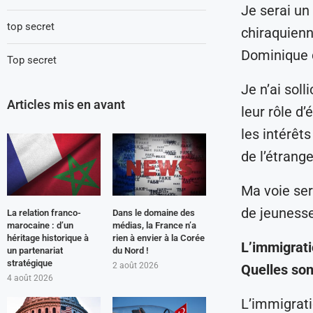
Je serai un
top secret
chiraquienn
Dominique d
Top secret
Je n’ai soll
Articles mis en avant
leur rôle d
les intérêts
de l’étrange
Ma voie se
de jeunesse
La relation franco-
Dans le domaine des
marocaine : d’un
médias, la France n’a
héritage historique à
rien à envier à la Corée
L’immigrati
un partenariat
du Nord !
stratégique
2 août 2026
Quelles son
4 août 2026
L’immigrati