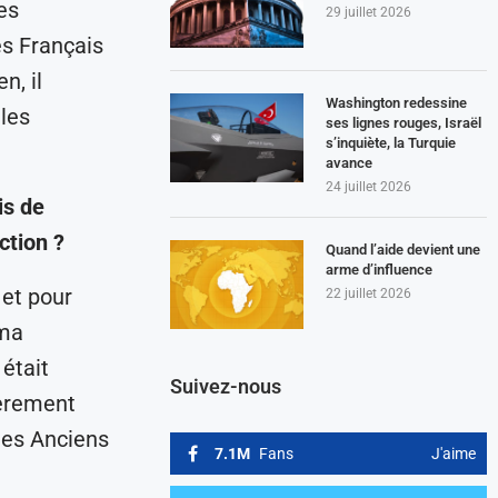
es
29 juillet 2026
es Français
n, il
Washington redessine
 les
ses lignes rouges, Israël
s’inquiète, la Turquie
avance
24 juillet 2026
is de
ction ?
Quand l’aide devient une
arme d’influence
 et pour
22 juillet 2026
 ma
était
Suivez-nous
ièrement
 des Anciens
7.1M
Fans
J'aime