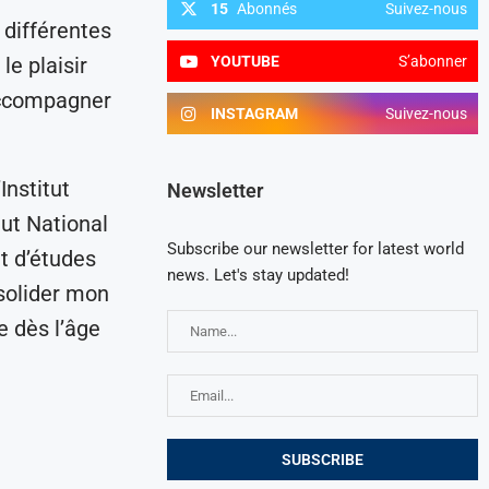
15
Abonnés
Suivez-nous
 différentes
YOUTUBE
S’abonner
le plaisir
 accompagner
INSTAGRAM
Suivez-nous
Institut
Newsletter
tut National
Subscribe our newsletter for latest world
t d’études
news. Let's stay updated!
solider mon
e dès l’âge