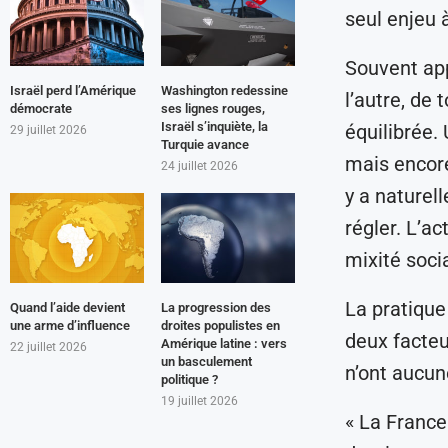
seul enjeu à
Souvent app
Israël perd l’Amérique
Washington redessine
l’autre, de 
démocrate
ses lignes rouges,
Israël s’inquiète, la
équilibrée.
29 juillet 2026
Turquie avance
mais encore 
24 juillet 2026
y a naturel
régler. L’ac
mixité soci
La pratique
Quand l’aide devient
La progression des
une arme d’influence
droites populistes en
deux facteu
Amérique latine : vers
22 juillet 2026
un basculement
n’ont aucun
politique ?
19 juillet 2026
« La France