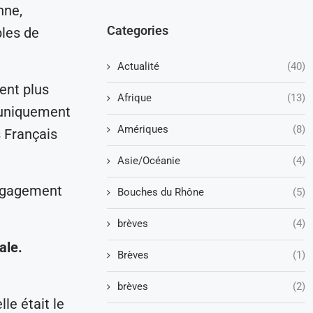
nne,
Categories
bles de
Actualité
(40)
uent plus
Afrique
(13)
t uniquement
Amériques
(8)
s Français
Asie/Océanie
(4)
engagement
Bouches du Rhône
(5)
brèves
(4)
ale.
Brèves
(1)
brèves
(2)
le était le