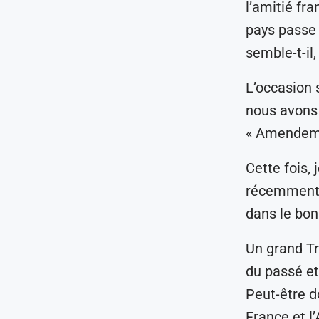
l’amitié fr
pays passe 
semble-t-il,
L’occasion 
nous avons 
« Amendemen
Cette fois,
récemment d
dans le bon
Un grand Tr
du passé et
Peut-être do
France et l