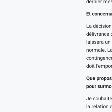
dernier mes
Et concerna
La décision
délivrance d
laissera un
normale. La
contingence
doit l’empor
Que propose
pour surmon
Je souhaite
la relation