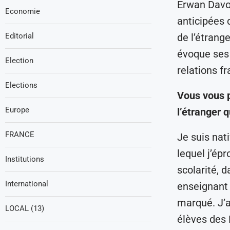
Erwan Davou
Economie
anticipées 
Editorial
de l’étrange
évoque ses 
Election
relations f
Elections
Vous vous p
Europe
l’étranger 
FRANCE
Je suis nati
lequel j’ép
Institutions
scolarité, 
International
enseignant 
marqué. J’ai
LOCAL (13)
élèves des