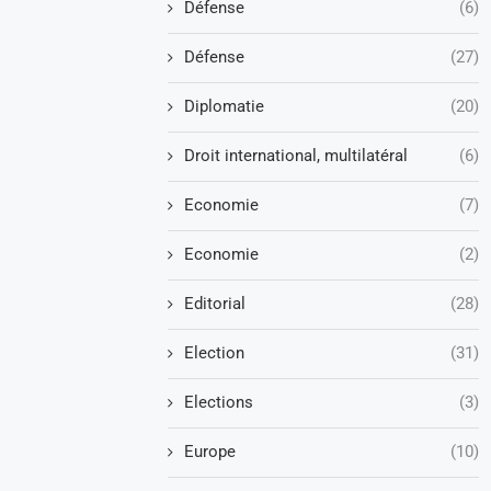
Défense
(6)
Défense
(27)
Diplomatie
(20)
Droit international, multilatéral
(6)
Economie
(7)
Economie
(2)
Editorial
(28)
Election
(31)
Elections
(3)
Europe
(10)