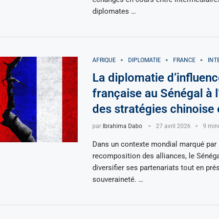
diplomates …
AFRIQUE
DIPLOMATIE
FRANCE
INT
La diplomatie d’influenc
française au Sénégal à 
des stratégies chinoise
par
Ibrahima Dabo
27 avril 2026
9 minu
Dans un contexte mondial marqué par
recomposition des alliances, le Sénég
diversifier ses partenariats tout en pré
souveraineté. …