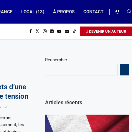
RANCE
LOCAL (13)
À PROPOS
CONTACT
DEVENIR UN AUTEUR
Rechercher
ets d’une
e tension
Articles récents
 lire
 fermer
eusement, les
 africains,