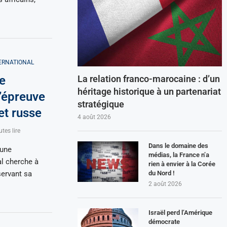
ERNATIONAL
La relation franco-marocaine : d’un
e
héritage historique à un partenariat
l’épreuve
stratégique
 et russe
4 août 2026
tes lire
Dans le domaine des
 une
médias, la France n’a
al cherche à
rien à envier à la Corée
du Nord !
servant sa
2 août 2026
Israël perd l’Amérique
démocrate