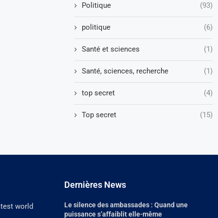
Politique
(93)
politique
(6)
Santé et sciences
(1)
Santé, sciences, recherche
(1)
top secret
(4)
Top secret
(15)
Dernières News
Le silence des ambassades : Quand une
atest world
puissance s’affaiblit elle-même