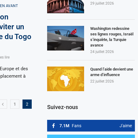
29 juillet 2026
 EN AVANT
ion
viter un
Washington redessine
ses lignes rouges, Israël
e du Togo
s’inquiète, la Turquie
avance
24 juillet 2026
s lire
’Europe et des
Quand l’aide devient une
arme d’influence
déplacement à
22 juillet 2026
1
2
Suivez-nous
7.1M
Fans
J'aime