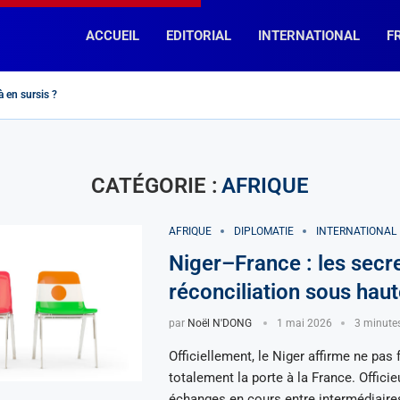
ACCUEIL
EDITORIAL
INTERNATIONAL
F
 en sursis ?
Rassemblement National » et « La France Insoumise », des chemins...
oulkader Kamil Mohamed, Premier ministre de Djibouti
b : « fin de la divine idylle »...
 : encore un effort !
la diplomatie macronienne telle un mouton de...
tion pour Napoléon
eur » dit-elle…
oncurrents en Afrique Subsaharienne?
prospère-t-elle en France (et ailleurs…) ?
CATÉGORIE :
AFRIQUE
AFRIQUE
DIPLOMATIE
INTERNATIONAL
Niger–France : les secr
réconciliation sous haut
par
Noël N'DONG
1 mai 2026
3 minutes
Officiellement, le Niger affirme ne pas
totalement la porte à la France. Offici
échanges en cours entre intermédiaires