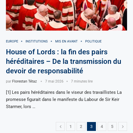
EUROPE
INSTITUTIONS
MIS EN AVANT
POLITIQUE
House of Lords : la fin des pairs
héréditaires – De la transmission du
devoir de responsabilité
par
Florestan Tétaz
7 mai 2026
7 minutes lire
[1] Les pairs héréditaires dans le viseur des travaillistes La
promesse figurait dans le manifeste du Labour de Sir Keir
Starmer, lors …
1
2
3
4
5