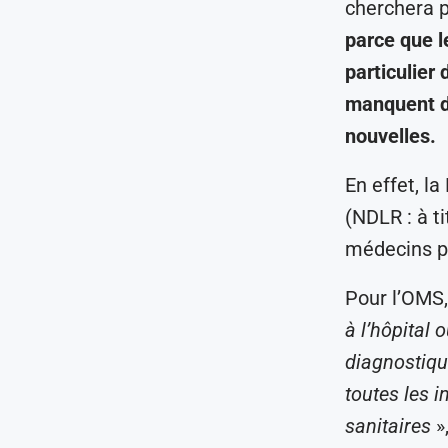
cherchera p
parce que l
particulier 
manquent d
nouvelles.
En effet, l
(NDLR : à t
médecins po
Pour l’OMS,
à l’hôpital 
diagnostiqué
toutes les i
sanitaires
»