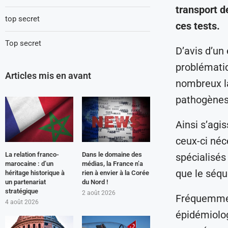
transport de
top secret
ces tests.
Top secret
D’avis d’un
problématiq
Articles mis en avant
nombreux la
pathogènes
Ainsi s’agi
ceux-ci néc
La relation franco-
Dans le domaine des
spécialisés
marocaine : d’un
médias, la France n’a
que le séq
héritage historique à
rien à envier à la Corée
un partenariat
du Nord !
stratégique
2 août 2026
Fréquemment
4 août 2026
épidémiolog