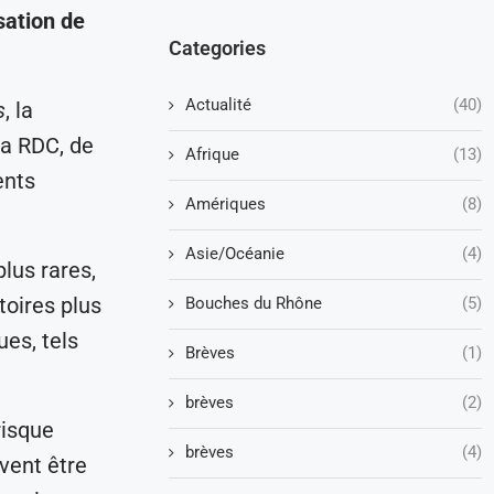
isation de
Categories
Actualité
(40)
s
, la
la RDC, de
Afrique
(13)
ents
Amériques
(8)
Asie/Océanie
(4)
lus rares,
toires plus
Bouches du Rhône
(5)
ues, tels
Brèves
(1)
brèves
(2)
risque
brèves
(4)
vent être