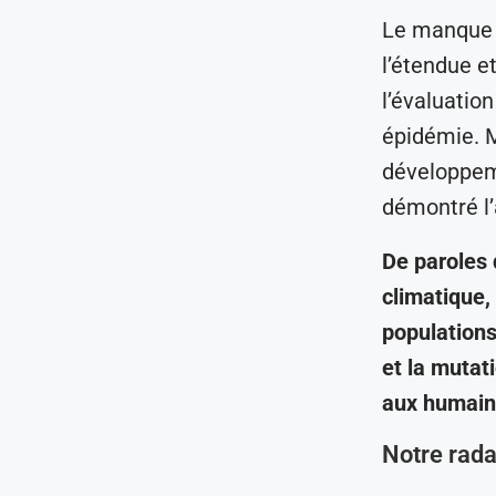
Le manque d
l’étendue e
l’évaluatio
épidémie. M
développeme
démontré l’
De paroles 
climatique,
populations
et la mutat
aux humain
Notre rada