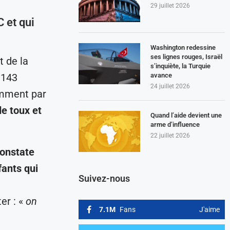
29 juillet 2026
 et qui
Washington redessine
ses lignes rouges, Israël
 de la
s’inquiète, la Turquie
avance
 143
24 juillet 2026
amment par
e toux et
Quand l’aide devient une
arme d’influence
22 juillet 2026
constate
fants qui
Suivez-nous
er : «
on
7.1M
Fans
J'aime