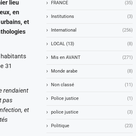
ier lieu
FRANCE
(35)
eux, en
Institutions
(3)
 urbains, et
International
(256)
thologies
LOCAL (13)
(8)
 habitants
Mis en AVANT
(271)
de 31
Monde arabe
(8)
Non classé
(11)
e rendaient
Police justice
(1)
t pas
nfection, et
police justice
(3)
tés
Politique
(23)