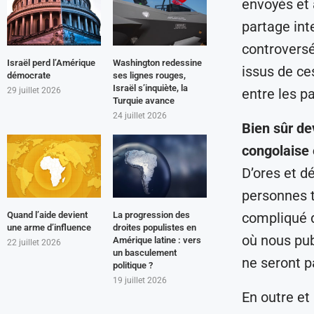
envoyés et 
partage int
controversé
Israël perd l’Amérique
Washington redessine
issus de ce
démocrate
ses lignes rouges,
Israël s’inquiète, la
entre les pa
29 juillet 2026
Turquie avance
24 juillet 2026
Bien sûr dev
congolaise 
D’ores et d
personnes t
Quand l’aide devient
La progression des
compliqué 
une arme d’influence
droites populistes en
où nous pub
Amérique latine : vers
22 juillet 2026
un basculement
ne seront p
politique ?
19 juillet 2026
En outre et