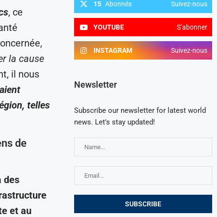
15
Abonnés
Suivez-nous
cs
, ce
anté
YOUTUBE
S’abonner
concernée,
INSTAGRAM
Suivez-nous
er la cause
t, il nous
Newsletter
aient
gion, telles
Subscribe our newsletter for latest world
news. Let's stay updated!
ens de
à
des
rastructure
te et au