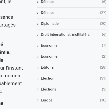
nt, le
Défense
(6)
Défense
(27)
issance
Diplomatie
(20)
artagés
Droit international, multilatéral
(6)
té
Economie
(7)
émie.
Economie
(2)
de
r l’instant
Editorial
(28)
 au moment
Election
(31)
robablement
Elections
(3)
.
Europe
(10)
ne