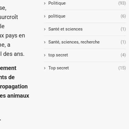
Politique
(93)
se,
politique
(6)
urcroît
le
Santé et sciences
(1)
ux pays en
Santé, sciences, recherche
(1)
e, a
l des ans.
top secret
(4)
ngement
Top secret
(15)
nts de
 propagation
 des animaux
.