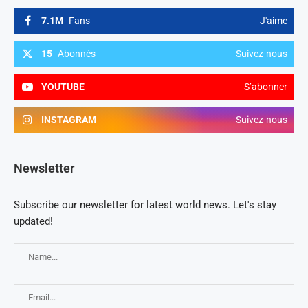
7.1M
Fans
J'aime
15
Abonnés
Suivez-nous
YOUTUBE
S’abonner
INSTAGRAM
Suivez-nous
Newsletter
Subscribe our newsletter for latest world news. Let's stay
updated!