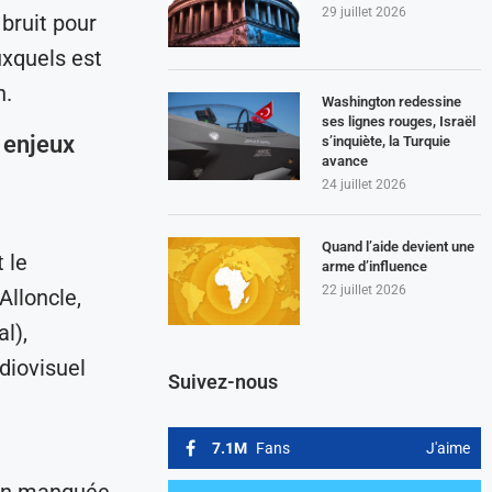
29 juillet 2026
 bruit pour
uxquels est
n.
Washington redessine
ses lignes rouges, Israël
 enjeux
s’inquiète, la Turquie
avance
24 juillet 2026
Quand l’aide devient une
 le
arme d’influence
22 juillet 2026
Alloncle,
l),
diovisuel
Suivez-nous
7.1M
Fans
J'aime