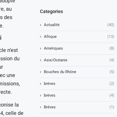
 adopté
e, au
Categories
ès des
Actualité
(40)
e.
Afrique
(13)
i
Amériques
(8)
cle n’est
ession du
Asie/Océanie
(4)
ur
Bouches du Rhône
(5)
vec une
missions,
brèves
(2)
recte.
brèves
(4)
conise la
Brèves
(1)
4, celle de