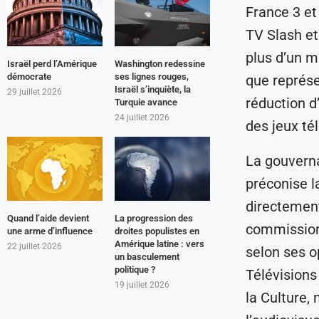
France 3 et
TV Slash et 
plus d’un m
Israël perd l’Amérique
Washington redessine
démocrate
ses lignes rouges,
que représe
Israël s’inquiète, la
29 juillet 2026
réduction d
Turquie avance
24 juillet 2026
des jeux té
La gouverna
préconise l
directement
Quand l’aide devient
La progression des
commissions
une arme d’influence
droites populistes en
Amérique latine : vers
22 juillet 2026
selon ses op
un basculement
politique ?
Télévisions
19 juillet 2026
la Culture, 