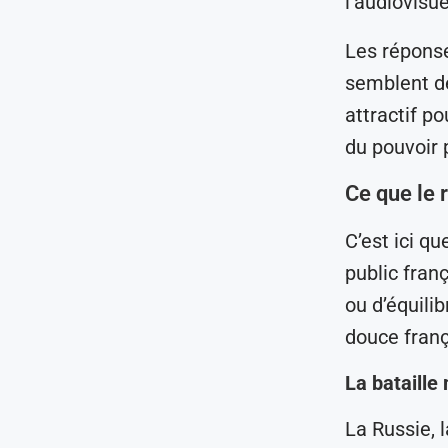
l’audiovisu
Les réponse
semblent de
attractif p
du pouvoir p
Ce que le r
C’est ici q
public fran
ou d’équili
douce fran
La bataille
La Russie, 