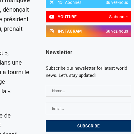
ion manquée
15
Abonnés
Suivez-nous
, dénonçait
YOUTUBE
S’abonner
Le président
, prenait
INSTAGRAM
Suivez-nous
Newsletter
t »,
dans une
Subscribe our newsletter for latest world
 a fourni le
news. Let's stay updated!
ge
la «
e de
t