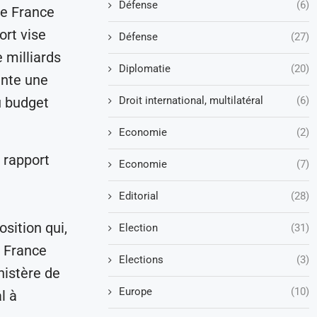
Défense
(6)
de France
ort vise
Défense
(27)
 milliards
Diplomatie
(20)
ente une
Droit international, multilatéral
(6)
u budget
Economie
(2)
 rapport
Economie
(7)
Editorial
(28)
sition qui,
Election
(31)
, France
Elections
(3)
nistère de
Europe
(10)
l à