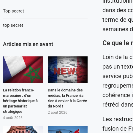
institution
dans des co
Top secret
terme de qu
top secret
semaines d
Ce que le r
Articles mis en avant
Loin de la c
pas un texte
service publ
regroupemen
La relation franco-
Dans le domaine des
cohérence i
marocaine : d’un
médias, la France n’a
héritage historique à
rien à envier à la Corée
rétréci dans
un partenariat
du Nord !
stratégique
2 août 2026
Les restruc
4 août 2026
fusion de F