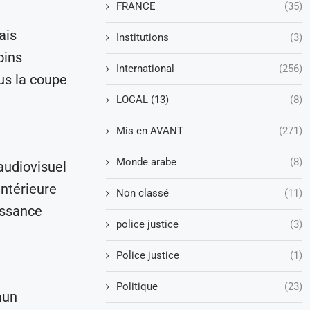
FRANCE
(35)
ais
Institutions
(3)
oins
International
(256)
ous la coupe
LOCAL (13)
(8)
Mis en AVANT
(271)
Monde arabe
(8)
’audiovisuel
intérieure
Non classé
(11)
uissance
police justice
(3)
Police justice
(1)
Politique
(23)
mun