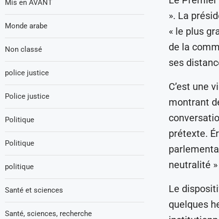
Le Premier 
Mis en AVANT
». La prési
Monde arabe
« le plus gr
de la commi
Non classé
ses distanc
police justice
C’est une vi
Police justice
montrant d
conversatio
Politique
prétexte. É
Politique
parlementai
neutralité »
politique
Le disposit
Santé et sciences
quelques he
Santé, sciences, recherche