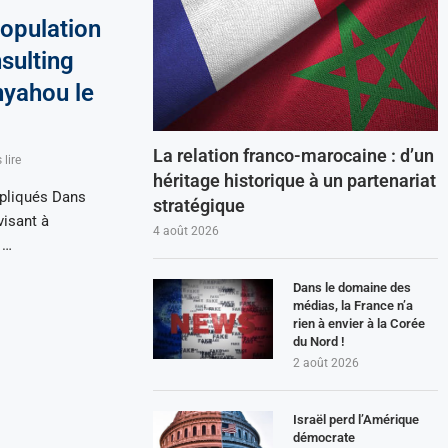
population
sulting
nyahou le
La relation franco-marocaine : d’un
lire
héritage historique à un partenariat
mpliqués Dans
stratégique
visant à
4 août 2026
 …
Dans le domaine des
médias, la France n’a
rien à envier à la Corée
du Nord !
2 août 2026
Israël perd l’Amérique
démocrate