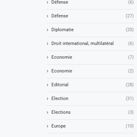
Défense
(6)
Défense
(27)
Diplomatie
(20)
Droit international, multilatéral
(6)
Economie
(7)
Economie
(2)
Editorial
(28)
Election
(31)
Elections
(3)
Europe
(10)