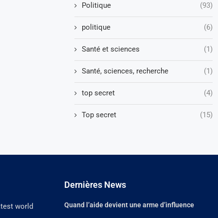
Politique
(93)
politique
(6)
Santé et sciences
(1)
Santé, sciences, recherche
(1)
top secret
(4)
Top secret
(15)
Dernières News
Quand l’aide devient une arme d’influence
atest world