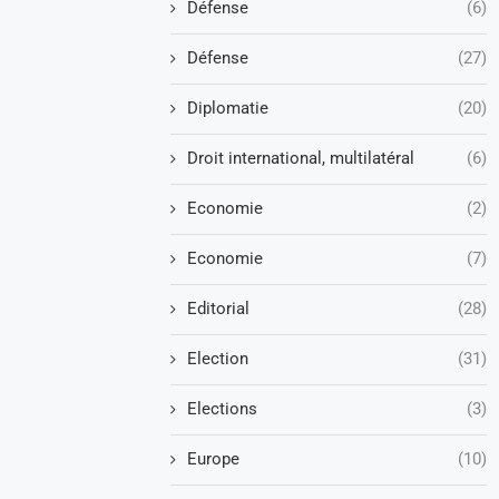
Défense
(6)
Défense
(27)
Diplomatie
(20)
Droit international, multilatéral
(6)
Economie
(2)
Economie
(7)
Editorial
(28)
Election
(31)
Elections
(3)
Europe
(10)