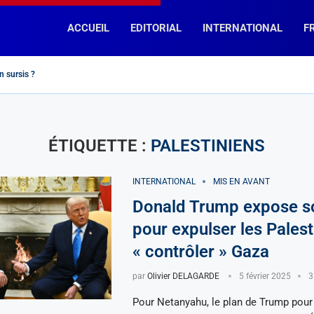
ACCUEIL
EDITORIAL
INTERNATIONAL
F
n sursis ?
semblement National » et « La France Insoumise », des chemins...
kader Kamil Mohamed, Premier ministre de Djibouti
 « fin de la divine idylle »...
 encore un effort !
 diplomatie macronienne telle un mouton de...
on pour Napoléon
 » dit-elle…
currents en Afrique Subsaharienne?
ospère-t-elle en France (et ailleurs…) ?
ÉTIQUETTE :
PALESTINIENS
INTERNATIONAL
MIS EN AVANT
Donald Trump expose s
pour expulser les Palest
« contrôler » Gaza
par
Olivier DELAGARDE
5 février 2025
3
Pour Netanyahu, le plan de Trump pour 