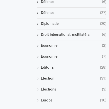
Défense
(6)
Défense
(27)
Diplomatie
(20)
Droit international, multilatéral
(6)
Economie
(2)
Economie
(7)
Editorial
(28)
Election
(31)
Elections
(3)
Europe
(10)