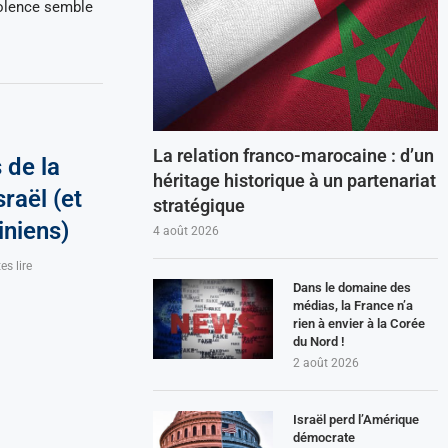
violence semble
La relation franco-marocaine : d’un
 de la
héritage historique à un partenariat
raël (et
stratégique
iniens)
4 août 2026
es lire
Dans le domaine des
médias, la France n’a
rien à envier à la Corée
du Nord !
2 août 2026
Israël perd l’Amérique
démocrate