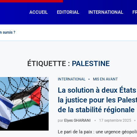
ACCUEIL
EDITORIAL
INTERNATIONAL
F
n sursis ?
semblement National » et « La France Insoumise », des chemins...
kader Kamil Mohamed, Premier ministre de Djibouti
 « fin de la divine idylle »...
 encore un effort !
 diplomatie macronienne telle un mouton de...
on pour Napoléon
 » dit-elle…
currents en Afrique Subsaharienne?
ospère-t-elle en France (et ailleurs…) ?
ÉTIQUETTE :
PALESTINE
INTERNATIONAL
MIS EN AVANT
La solution à deux États 
la justice pour les Pales
de la stabilité régionale
par
Elyes GHARIANI
17 septembre 2025
Le pari de la paix : une urgence géopol