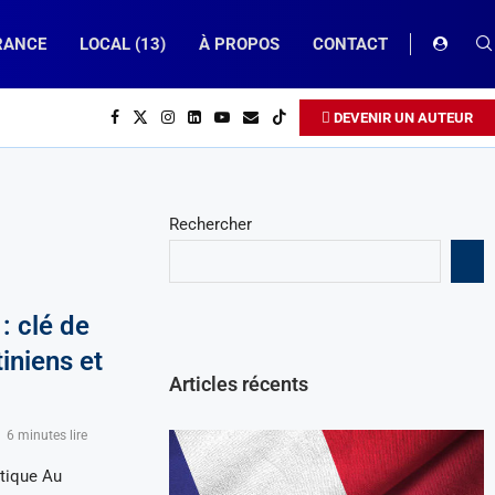
RANCE
LOCAL (13)
À PROPOS
CONTACT
DEVENIR UN AUTEUR
Rechercher
: clé de
tiniens et
Articles récents
6 minutes lire
itique Au