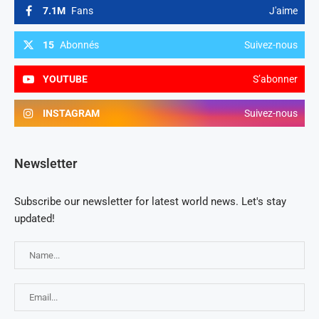
7.1M
Fans
J'aime
15
Abonnés
Suivez-nous
YOUTUBE
S’abonner
INSTAGRAM
Suivez-nous
Newsletter
Subscribe our newsletter for latest world news. Let's stay
updated!