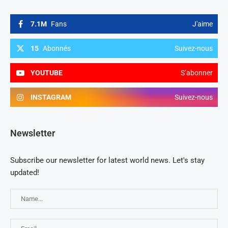
7.1M
Fans
J'aime
15
Abonnés
Suivez-nous
YOUTUBE
S’abonner
INSTAGRAM
Suivez-nous
Newsletter
Subscribe our newsletter for latest world news. Let's stay
updated!