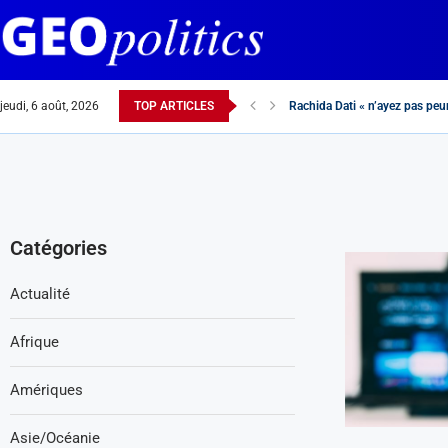
jeudi, 6 août, 2026
TOP ARTICLES
Rachida Dati « n’ayez pas peur
France-Maroc : alliés ou con
Pourquoi l’hydre antisémite pr
Catégories
Actualité
Afrique
Amériques
Asie/Océanie