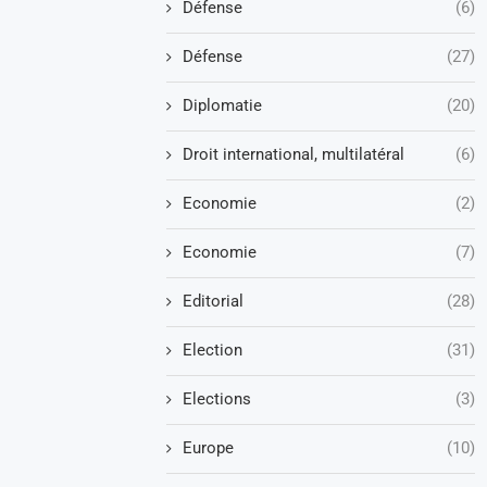
Défense
(6)
Défense
(27)
Diplomatie
(20)
Droit international, multilatéral
(6)
Economie
(2)
Economie
(7)
Editorial
(28)
Election
(31)
Elections
(3)
Europe
(10)