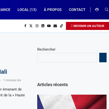
RANCE
LOCAL (13)
À PROPOS
CONTACT
DEVENIR UN AUTEUR
Rechercher
ali
1 minutes lire
Articles récents
er émanant de
t de la « Haute