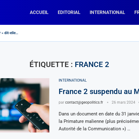
ACCUEIL
EDITORIAL
INTERNATIONAL
F
 » dit-elle…
currents en Afrique Subsaharienne?
ospère-t-elle en France (et ailleurs…) ?
ÉTIQUETTE :
FRANCE 2
INTERNATIONAL
France 2 suspendu au M
par
contact@geopolitics.fr
26 mars 2024
Dans un document en date du 31 janvi
la Primature malienne (plus précisémen
Autorité de la Communication ») …